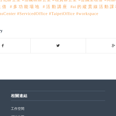
租借
#多功能場地
#活動講座
#ai的縱貫線活動
sCenter
#ServicedOffice
#TaipeiOffice
#workspace
ry
相關連結
工作空間