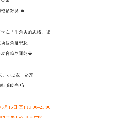
輕鬆歡笑 ☁️
好卡在「牛角尖的思緒」裡
遊換個角度想想
就會豁然開朗🐝
朋友、小朋友一起來
動腦時光 🎲
月15日(五) 19:00–21:00
際商務中心 共享空間