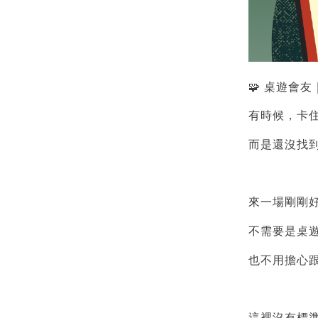
🧩 桌遊會
有時候，卡
而是還沒找
來一場剛剛
不需要是桌
也不用擔心
這裡沒有標