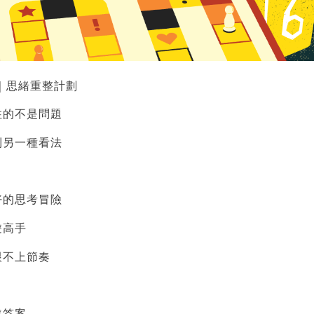
友｜思緒重整計劃
住的不是問題
到另一種看法
好的思考冒險
遊高手
跟不上節奏
準答案