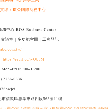
縱貫線 x 環亞國際商務中心
𝐎𝐀 𝐁𝐮𝐬𝐢𝐧𝐞𝐬𝐬 𝐂𝐞𝐧𝐭𝐞𝐫
｜會議室｜多功能空間｜工商登記
rabc.com.tw/
｜
https://reurl.cc/jyOb5M
n–Fri 09:00–18:00
 2756-0336
76bwjei
北市信義區忠孝東路四段563號11樓
#台北辦公室
#信義區辦公室
#租賃辦公室
#會議室租借
#商