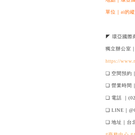
單位｜ai的
◤ 環亞國際商務中心 𝐑
獨立辦公室
https://www.
❏ 空間預約
❏ 營業時間｜Mo
❏ 電話 ｜(02)
❏ LINE｜@0
❏ 地址｜台
#商務中心