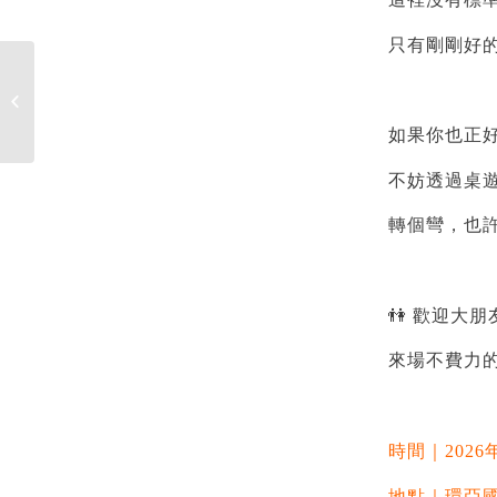
只有剛剛好的
平凡創傳奇｜領導力實
踐工作坊
如果你也正
不妨透過桌
轉個彎，也許
👫 歡迎大
來場不費力的
時間｜2026年5
地點｜環亞國