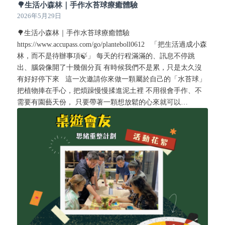
🌳生活小森林｜手作水苔球療癒體驗
2026年5月29日
🌳生活小森林｜手作水苔球療癒體驗
https://www.accupass.com/go/planteboll0612 「把生活過成小森
林，而不是待辦事項🍃」 每天的行程滿滿的、訊息不停跳
出、腦袋像開了十幾個分頁 有時候我們不是累，只是太久沒
有好好停下來 這一次邀請你來做一顆屬於自己的「水苔球」
把植物捧在手心，把煩躁慢慢揉進泥土裡 不用很會手作、不
需要有園藝天份， 只要帶著一顆想放鬆的心來就可以…