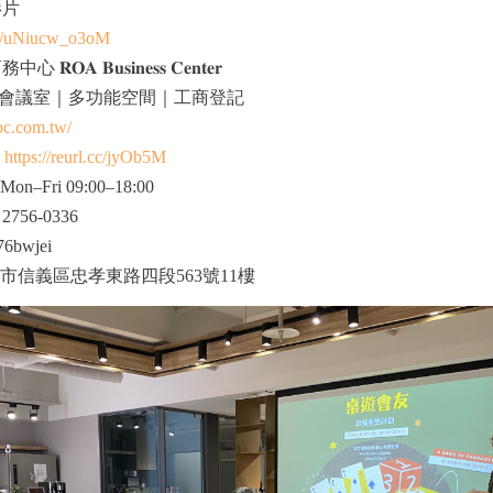
影片
.be/uNiucw_o3oM
𝐀 𝐁𝐮𝐬𝐢𝐧𝐞𝐬𝐬 𝐂𝐞𝐧𝐭𝐞𝐫
會議室｜多功能空間｜工商登記
bc.com.tw/
｜
https://reurl.cc/jyOb5M
–Fri 09:00–18:00
2756-0336
6bwjei
市信義區忠孝東路四段563號11樓