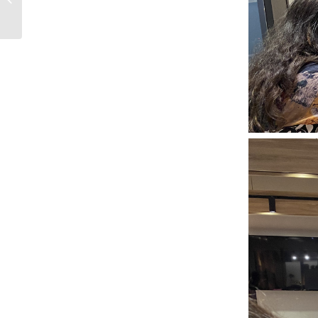
360°虛擬導覽，...