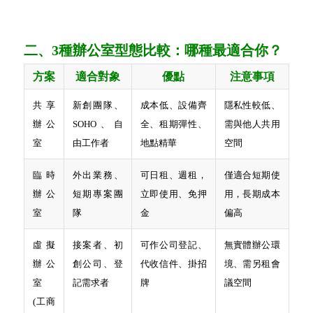
二、3種辦公室型態比較：哪種最適合你？
方案
適合對象
優點
注意事項
共享
新創團隊、
成本低、設備齊
隱私性較低、
辦公
SOHO、自
全、租期彈性、
需與他人共用
室
由工作者
地點精華
空間
臨時
外出業務、
可日租、週租，
僅適合短期使
辦公
短期專案團
立即使用、免押
用，長期成本
室
隊
金
偏高
虛擬
接案者、初
可作公司登記、
無實體辦公環
辦公
創公司、登
代收信件、掛招
境、需另租會
室
記需求者
牌
議空間
(工商